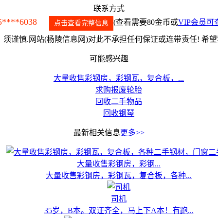
联系方式
5****6038
(查看需要80金币或
VIP会员可
点击查看完整信息
须谨慎.网站(杨陵信息网)对此不承担任何保证或连带责任! 希
可能感兴趣
大量收售彩钢房，彩钢瓦，复合板，...
求购报废轮胎
回收二手物品
回收钢琴
最新相关信息
更多>>
大量收售彩钢房，彩钢...
大量收售彩钢房，彩钢瓦，复合板，各种...
司机
35岁，B本。双证齐全，马上下A本！有跑...