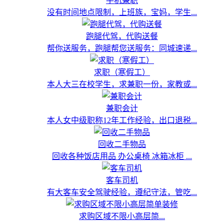
手机兼职
没有时间地点限制，上班族，宝妈，学生...
跑腿代驾，代购送餐
帮你送服务，跑腿帮您送服务：同城速递...
求职（寒假工）
本人大三在校学生，求兼职一份，家教或...
兼职会计
本人女中级职称12年工作经验，出口退税...
回收二手物品
回收各种饭店用品 办公桌椅 冰箱冰柜 ...
客车司机
有大客车安全驾驶经验，遵纪守法，管吃...
求购区域不限小高层简...