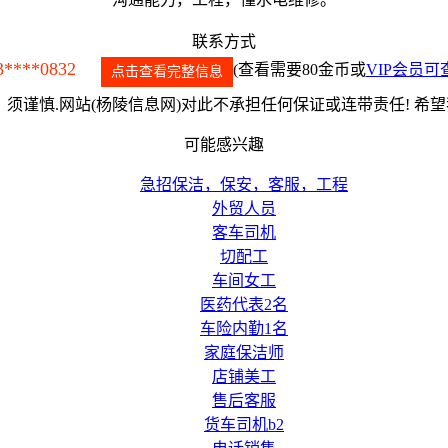
联系方式
3****0832
(查看需要80金币或
VIP会员可
点击查看完整信息
须谨慎.网站(杨陵信息网)对此不承担任何保证或连带责任! 希
可能感兴趣
急招保洁，保安，客服，工程
外贸人员
客车司机
切配工
车间女工
医药代表2名
车险内勤1名
家庭保洁师
店铺美工
售后客服
货车司机b2